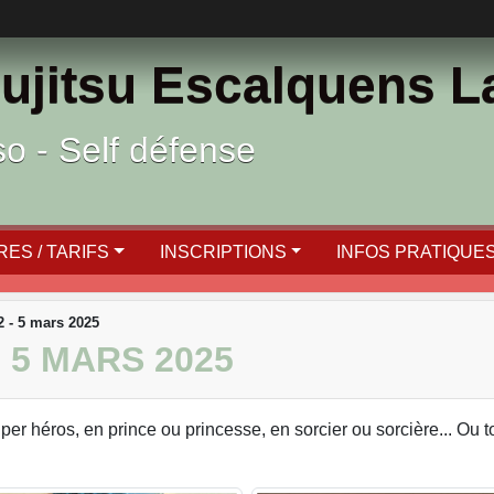
ujitsu Escalquens 
ïso - Self défense
ES / TARIFS
INSCRIPTIONS
INFOS PRATIQUE
 - 5 mars 2025
 5 MARS 2025
er héros, en prince ou princesse, en sorcier ou sorcière... Ou to