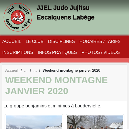
Panneau de gestion des cookies
JJEL Judo Jujitsu
Escalquens Labège
ACCUEIL
LE CLUB
DISCIPLINES
HORAIRES / TARIFS
INSCRIPTIONS
INFOS PRATIQUES
PHOTOS / VIDÉOS
Accueil
Weekend montagne janvier 2020
WEEKEND MONTAGNE
JANVIER 2020
Le groupe benjamins et minimes à Loudervielle.