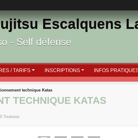
ujitsu Escalquens 
ïso - Self défense
ES / TARIFS
INSCRIPTIONS
INFOS PRATIQUE
tionnement technique Katas
T TECHNIQUE KATAS
0
Toulouse