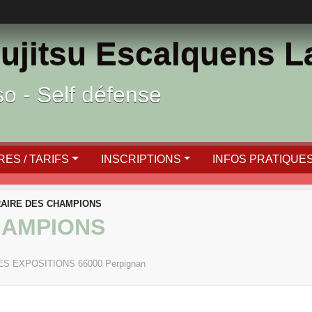
ujitsu Escalquens 
ïso - Self défense
ES / TARIFS
INSCRIPTIONS
INFOS PRATIQUE
RAIRE DES CHAMPIONS
HAMPIONS
DES EXPOSITIONS
66000
Perpignan