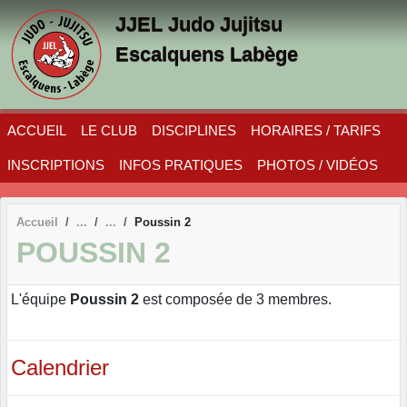
Panneau de gestion des cookies
JJEL Judo Jujitsu
Escalquens Labège
ACCUEIL
LE CLUB
DISCIPLINES
HORAIRES / TARIFS
INSCRIPTIONS
INFOS PRATIQUES
PHOTOS / VIDÉOS
Accueil
Poussin 2
POUSSIN 2
L'équipe
Poussin 2
est composée de 3 membres.
Calendrier